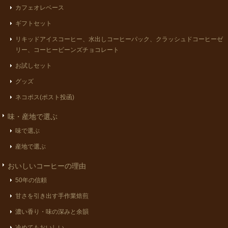
カフェオレベース
ギフトセット
リキッドアイスコーヒー、水出しコーヒーパック、クラッシュドコーヒーゼ
リー、コーヒービーンズチョコレート
お試しセット
グッズ
ネコポス(ポスト投函)
味・産地で選ぶ
味で選ぶ
産地で選ぶ
おいしいコーヒーの理由
50年の信頼
甘さを引き出す手作業焙煎
濃い香り・味の深みと余韻
冷めてもおいしい