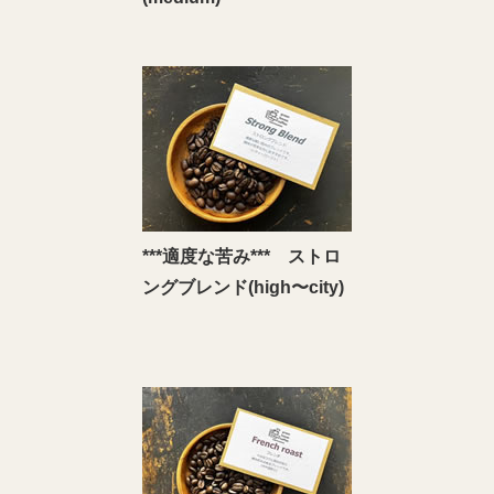
***適度な苦み*** ストロ
ングブレンド(high〜city)