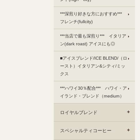
***深煎り好きな方におすすめ***
フレンチ(fullcity)
***当店で最も深煎り*** イタリア
ン(dark roast) アイスにも◎
■アイスブレンド/ICE BLEND/（ロ
ースト）イタリアン&シティ/ミッ
クス
***ハワイ30％配合*** ハワイ・ア
イランド・ブレンド（medium）
ロイヤルブレンド
スペシャルティコーヒー