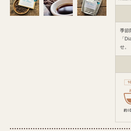
季節
「D
せ。