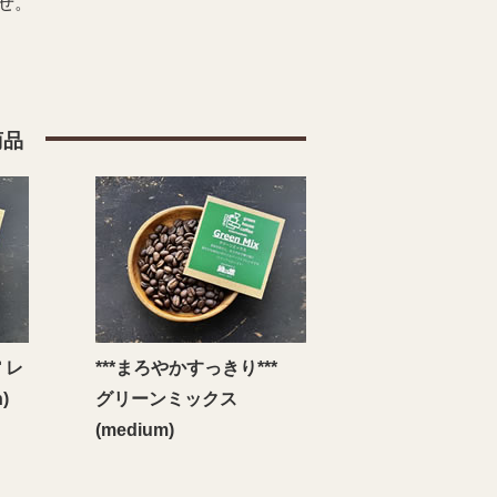
せ。
商品
 レ
***まろやかすっきり***
)
グリーンミックス
(medium)