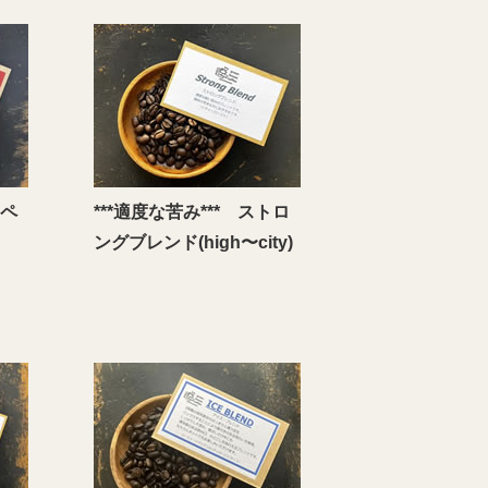
スペ
***適度な苦み*** ストロ
ングブレンド(high〜city)