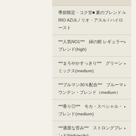
季節限定・コク甘■ 夏のブレンド /
RIO AZUL / リオ・アスル / ハイロ
ースト
***人気NO1*** 緑の館 レギュラー
ブレンド(high)
***まろやかすっきり*** グリーン
ミックス(medium)
***ブルマン30％配合*** ブルーマ
ウンテン・ブレンド（medium）
***香り◎*** モカ・スペシャル・
ブレンド(medium)
***適度な苦み*** ストロングブレ
ンド(high〜city)