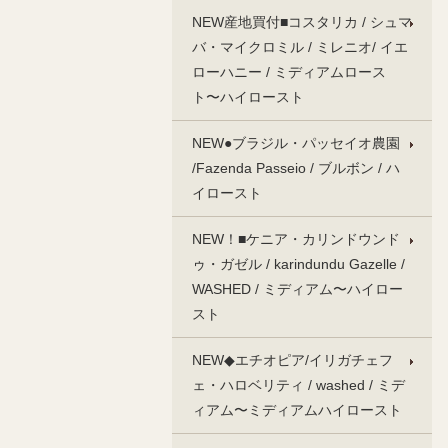
NEW産地買付■コスタリカ / シュマ
バ・マイクロミル / ミレニオ/ イエ
ローハニー / ミディアムロース
ト〜ハイロースト
NEW●ブラジル・パッセイオ農園
/Fazenda Passeio / ブルボン / ハ
イロースト
NEW！■ケニア・カリンドウンド
ゥ・ガゼル / karindundu Gazelle /
WASHED / ミディアム〜ハイロー
スト
NEW◆エチオピア/イリガチェフ
ェ・ハロベリティ / washed / ミデ
ィアム〜ミディアムハイロースト