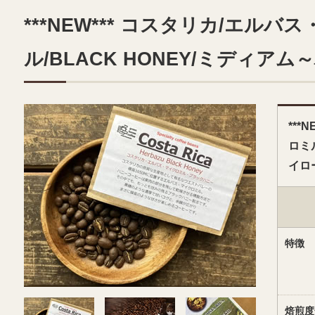
***NEW*** コスタリカ/エルバ
ル/BLACK HONEY/ミディア
***
ロミル
イロ
特徴
焙煎度