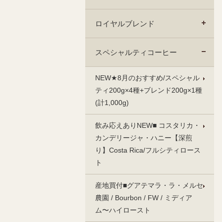
ロイヤルブレンド
スペシャルティコーヒー
NEW★8月のおすすめ/スペシャル
ティ200g×4種+ブレンド200g×1種
(計1,000g)
飲み応えありNEW■ コスタリカ・
カンデリージャ・ハニー【深煎
り】Costa Rica/フルシティロース
ト
産地買付■グアテマラ・ラ・メルセ
農園 / Bourbon / FW / ミディア
ム〜ハイロースト