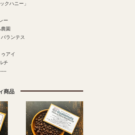
ラックハニー」
レー
ハ農園
・バランテス
トゥアイ
ルチ
-----
ィ商品