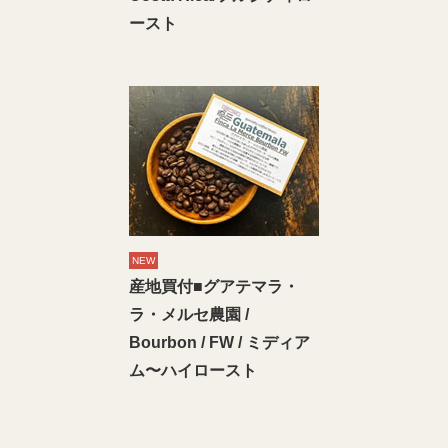
ースト
NEW
産地買付■グアテマラ・
ラ・メルセ農園 /
Bourbon / FW / ミディア
ム〜ハイロースト