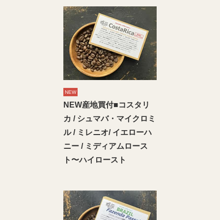
NEW
NEW産地買付■コスタリ
カ / シュマバ・マイクロミ
ル / ミレニオ/ イエローハ
ニー / ミディアムロース
ト〜ハイロースト