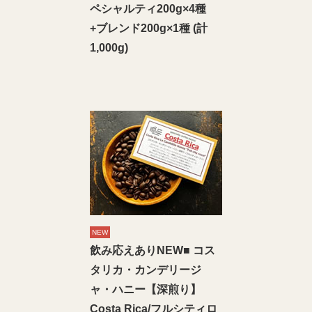
ペシャルティ200g×4種
+ブレンド200g×1種 (計
1,000g)
NEW
飲み応えありNEW■ コス
タリカ・カンデリージ
ャ・ハニー【深煎り】
Costa Rica/フルシティロ