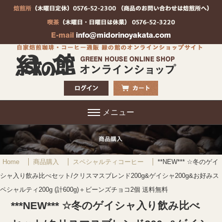
メニュー
Home
商品購入
スペシャルティコーヒー
**NEW*** ☆冬のゲイ
シャ入り飲み比べセット/クリスマスブレンド200g&ゲイシャ200g&お好みス
ペシャルティ200g (計600g)＋ビーンズチョコ2個 送料無料
***NEW*** ☆冬のゲイシャ入り飲み比べ